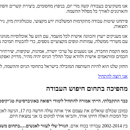
אנו משקיעים בעבודה קשה מדי יום, בניפוץ מחסומים, ביצירת קשרים והפ
והארגונים לאורך כל מסלול ההשמה.
פיתחנו שיטות עבודה מתקדמות המשלבות ידע מקצועי, טכנולוגיות מיון, ני
תוצאות.
אנו מעניקים ייעוץ והכוונה אישית לכל מועמד, עם דגש על אוכלוסיות מגוונ
עם משרדי ממשלה, עמותות וגופים מקצועיים נוספים, כדי להבטיח תמיכה
מאז הקמת החברה, אנו נשענים על ערכי יושרה, אמינות, שקיפות, יצירתיות
חכמים ומותאמים אישית ולוודא שכל תהליך הגיוס יהיה מהיר, מדויק ואפקטי
החזון שלנו הוא להיות השותפה המובילה בישראל בתחומי הגיוס וההשמה, להצ
אני רוצה להתחיל
מהפיכה בתחום חיפוש העבודה
כבר התקבלתי. הייתי אמורה להתחיל לימודי רפואה באוניברסיטת טג'יקיס
כמובן שכולם שואלים את עצמם איך אותה עולה חדשה בת 17, הגיעה לאן שהגיעה. התשובה פשוטה.
וכל המכות האלה חיזקו אותי, והביאו אותי למקום בו אני נמצאת היום.
בין 2002-2014 עבדתי בכוח אדם.
הגורל שלי לעזור לאנשים….בתחום משאב