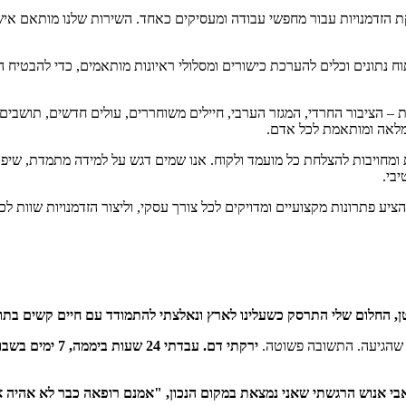
קת הזדמנויות עבור מחפשי עבודה ומעסיקים כאחד. השירות שלנו מותאם אי
תוח נתונים וכלים להערכת כישורים ומסלולי ראיונות מותאמים, כדי להבטיח
ות – הציבור החרדי, המגזר הערבי, חיילים משוחררים, עולים חדשים, תושבים 
 מלאה ומותאמת לכל אדם.
 ומחויבות להצלחת כל מועמד ולקוח. אנו שמים דגש על למידה מתמדת, שיפו
בי.
יע פתרונות מקצועיים ומדויקים לכל צורך עסקי, וליצור הזדמנויות שוות לכ
טן, החלום שלי התרסק כשעלינו לארץ ונאלצתי להתמודד עם חיים קשים בתו
ירקתי דם. עבדתי 24 שעות ביממה, 7 ימים בשבוע.
י אנוש הרגשתי שאני נמצאת במקום הנכון, "אמנם רופאה כבר לא אהיה א