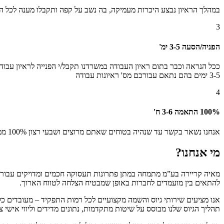
במהלך הראיון נבצע היכרות מעמיקה, בה נשב על קפה ותקבלו מענה לכל הש
3
הפניה/הסעה
3-5 ימ'
ככל הנראה וכבר בתום ראיון העבודה במשרדנו תקבל/י הפנייה לראיון עב
3-5 ימים בהם נתאם עבורכם מס' ראיונות עבודה
4
100% התאמה
3-6 ח'
אנחנו נשאר בקשר עד שנהיה בטוחים שאתם מרוצים ושבעי רצון 100% ממקום העבודה החדש. כך שנשאר בקשר שבועי ונוודא שהכל מתקדם כשורה, עד להטמעה מלאה (לרוב בין 3-6 חודשים)
מי אנחנו?
מאיה קריירה בע”מ מתמחה במתן פתרונות תעסוקה חכמים ומדויקים עבור המגז
להתאים בין מועמדים לחברות באופן שמבטיח הצלחה לטווח הארוך.
אנו מציעים שירותי גיוס והשמה מקצועיים לכל רמות התפקיד – מעובדים כל
תהליך הגיוס שלנו מבוסס על שיטות מתקדמות, נתונים מדידים וליווי אישי צ