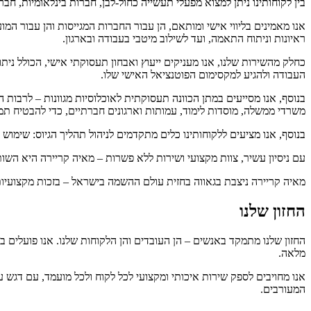
בין לקוחותינו ניתן למצוא מפעלי תעשייה כחול-לבן, חברות בינלאומיות, חב
אנו מאמינים בליווי אישי ומותאם, הן עבור החברות המגייסות והן עבור 
ראיונות וניתוח התאמה, ועד לשילוב מיטבי בעבודה ובארגון.
כחלק מהשירות שלנו, אנו מעניקים ייעוץ ואבחון תעסוקתי אישי, הכולל נית
העבודה ולהגיע למקסימום הפוטנציאל האישי שלו.
בנוסף, אנו מסייעים במתן הכוונה תעסוקתית לאוכלוסיות מגוונות – לרבות 
משרדי ממשלה, מוסדות לימוד, עמותות וארגונים חברתיים, כדי להבטיח ת
בנוסף, אנו מציעים ללקוחותינו כלים מתקדמים לניהול תהליך הגיוס: שימוש 
עם ניסיון עשיר, צוות מקצועי ושירות ללא פשרות – מאיה קריירה היא ה
מאיה קריירה ניצבת בגאווה בחזית עולם ההשמה בישראל – בזכות מקצועיות,
החזון שלנו
החזון שלנו מתמקד באנשים – הן העובדים והן הלקוחות שלנו. אנו פועלים 
מלאה.
אנו מחויבים לספק שירות איכותי ומקצועי לכל לקוח ולכל מועמד, עם דגש 
המעורבים.