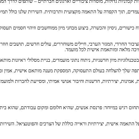
רות קבלניות גדולות, מוסדות ציבוריים וארגונים חברתיים – שותפים לדרך המ
המועמדים, תוך הקפדה על התאמה מקצועית ותרבותית. השירות שלנו כולל תמי
וח כישורים, ניסיון והכשרה, ביצוע מבחני מיון ממוחשבים וזיהוי חסמים ת
הציבור החרדי, המגזר הערבי, חיילים משוחררים, עולים חדשים, תושבים חוזר
מיכה מלאה ומותאמת אישית לכל מועמד.
בטכנולוגיות מיון חדשניות, ניתוח נתוני מועמדים, בניית מסלולי ראיונות מ
שותפה שלך להצלחה בעולם התעסוקה, המספקת מענה מותאם אישית, אמין ומק
 אמינות, יצירתיות, חדשנות וחיבור אנושי אמיתי, ומסייעת לחברות ולמוע
בתחום רגיש במיוחד: פרנסת אנשים, שהיא חלומם ומקום עבודתם, שהוא ביתם ה
על התאמה אישית, יצירתיות וראייה כוללת של הצרכים והפוטנציאל. השירות ש