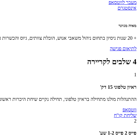
מעבר לווטסאפ
אינסטגרם
מאיה מגזינר
+ 20 שנות ניסיון בתחום ניהול משאבי אנוש, הובלת צוותים, גיוס והכשרות עובדים, ייעוץ ופיתוח תעסוקתי, מדיניות שכר ודיני עבודה.
לתיאום פגישה
4
שלבים לקריירה
1
ראיון טלפוני
15 דק'
ההתנהלות מולנו מתחילה בראיון טלפוני, תחילה נקיים שיחת היכרות ראשו
ווטסאפ
שליחת קו''ח
2
פייס 2 פייס
1-2 שע'