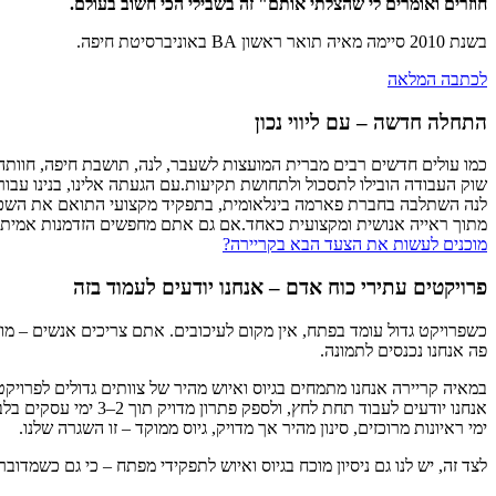
חוזרים ואומרים לי שהצלתי אותם" זה בשבילי הכי חשוב בעולם.
בשנת 2010 סיימה מאיה תואר ראשון BA באוניברסיטת חיפה.
לכתבה המלאה
התחלה חדשה – עם ליווי נכון
כמו עולים חדשים רבים מברית המועצות לשעבר, לנה, תושבת חיפה, חוות
שוק העבודה הובילו לתסכול ולתחושת תקיעות.עם הגעתה אלינו, בנינו עבורה
לנה השתלבה בחברת פארמה בינלאומית, בתפקיד מקצועי התואם את השכלת
מתוך ראייה אנושית ומקצועית כאחד.אם גם אתם מחפשים הזדמנות אמיתי
מוכנים לעשות את הצעד הבא בקריירה?
פרויקטים עתירי כוח אדם – אנחנו יודעים לעמוד בזה
כשפרויקט גדול עומד בפתח, אין מקום לעיכובים. אתם צריכים אנשים – מוכ
פה אנחנו נכנסים לתמונה.
במאיה קריירה אנחנו מתמחים בגיוס ואיוש מהיר של צוותים גדולים לפרויקט
אנחנו יודעים לעבוד תחת לחץ, ולספק פתרון מדויק תוך 2–3 ימי עסקים בלבד, לעיתים אף מהר יותר.
ימי ראיונות מרוכזים, סינון מהיר אך מדויק, גיוס ממוקד – זו השגרה שלנו.
לצד זה, יש לנו גם ניסיון מוכח בגיוס ואיוש לתפקידי מפתח – כי גם כשמדובר 