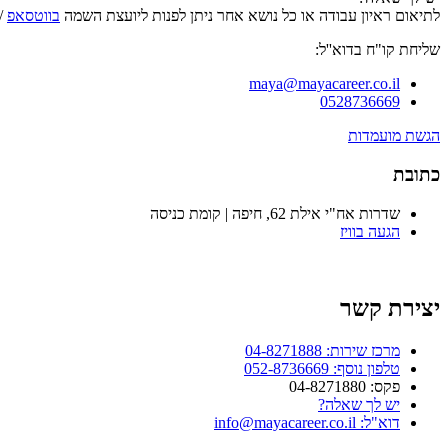
לתיאום ראיון עבודה או כל נושא אחר ניתן לפנות ליועצת השמה
בווטסאפ
/ 
שליחת קו"ח בדוא''ל:
maya@mayacareer.co.il
0528736669
הגשת מועמדות
כתובת
שדרות אח"י אילת 62, חיפה | קומת כניסה
הגעה בוויז
יצירת קשר
מרכז שירות: 04-8271888
טלפון נוסף: 052-8736669
פקס: 04-8271880
יש לך שאלה?
דוא"ל: info@mayacareer.co.il