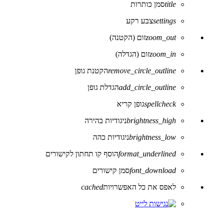
title
סמן כותרות
settings
צבע רקע
zoom_out
זום (הקטנה)
zoom_in
זום (הגדלה)
remove_circle_outline
הקטנת גופן
add_circle_outline
הגדלת גופן
spellcheck
גופן קריא
brightness_high
ניגודיות בהירה
brightness_low
ניגודיות כהה
format_underlined
הוסף קו תחתון לקישורים
font_download
סמן קישורים
לאפס את כל האפשרויות
cached