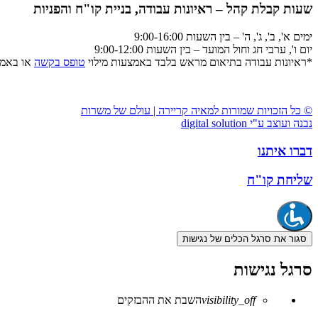
שעות קבלת קהל – ראיונות עבודה, בניית קו"ח והפניות
ימים א', ב', ג', ה' – בין השעות 9:00-16:00
יום ו', ערבי חג וחול המועד – בין השעות 9:00-12:00
*ראיונות עבודה בתיאום מראש בלבד באמצעות מילוי
טופס בקשה
או באמצ
© כל הזכויות שמורות למאיה קריירה | עולם של משרות
נבנה ועוצב ע"י digital solution
דברו איתנו
שליחת קו"ח
סגור את סרגל הכלים של נגישות
סרגל נגישות
visibility_off
השבת את ההבזקים