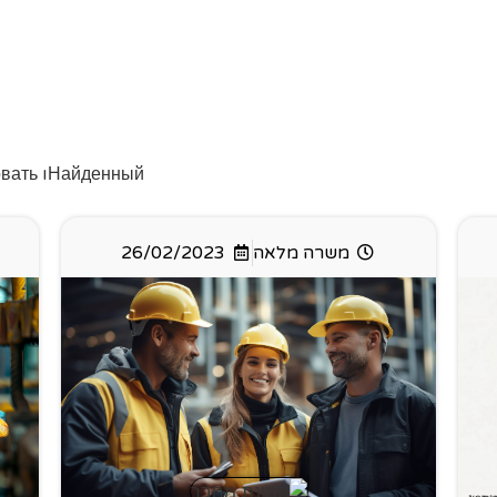
Найденныйו
овать
משרה מלאה
26/02/2023