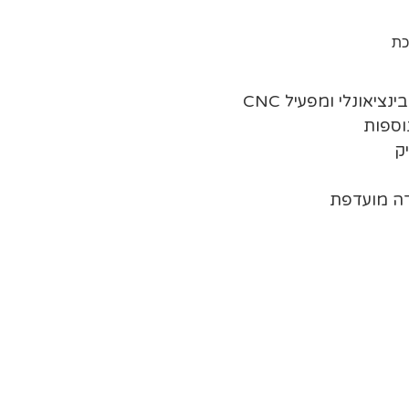
כת
יאונלי ומפעיל CNC
וספות
ק
דה מועדפת