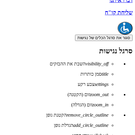
דברו איתנו
שליחת קו"ח
סגור את סרגל הכלים של נגישות
סרגל נגישות
visibility_off
השבת את ההבזקים
title
סמן כותרות
settings
צבע רקע
zoom_out
זום (הקטנה)
zoom_in
זום (הגדלה)
remove_circle_outline
הקטנת גופן
add_circle_outline
הגדלת גופן