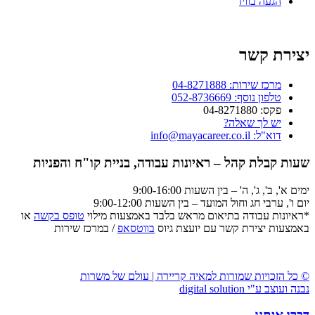
הגעה בוויז
יצירת קשר
מרכז שירות: 04-8271888
טלפון נוסף: 052-8736669
פקס: 04-8271880
יש לך שאלה?
דוא"ל: info@mayacareer.co.il
שעות קבלת קהל – ראיונות עבודה, בניית קו"ח והפניות
ימים א', ב', ג', ה' – בין השעות 9:00-16:00
יום ו', ערבי חג וחול המועד – בין השעות 9:00-12:00
*ראיונות עבודה בתיאום מראש בלבד באמצעות מילוי
טופס בקשה
או
באמצעות יצירת קשר עם יועצת גיוס
בווטסאפ
/ במרכז שירות
© כל הזכויות שמורות למאיה קריירה | עולם של משרות
נבנה ועוצב ע"י digital solution