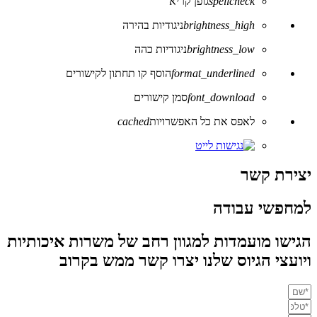
spellcheck
גופן קריא
brightness_high
ניגודיות בהירה
brightness_low
ניגודיות כהה
format_underlined
הוסף קו תחתון לקישורים
font_download
סמן קישורים
לאפס את כל האפשרויות
cached
יצירת קשר
למחפשי עבודה
הגישו מועמדות למגוון רחב של משרות איכותיות
ויועצי הגיוס שלנו יצרו קשר ממש בקרוב